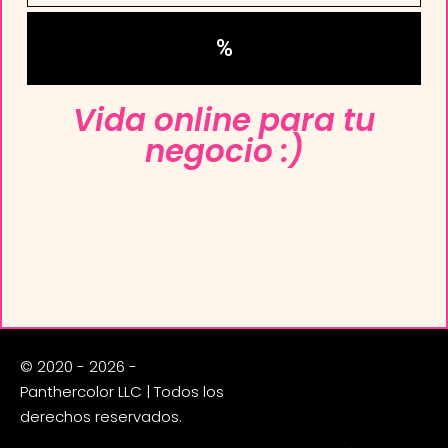
%
Vida online para tu
negocio :)
© 2020 - 2026 -
Panthercolor LLC | Todos los
derechos reservados.